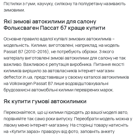
Пістилки з гуми, каучуку, силікону та поліуретану називають
зимовими.
Які зимові автокилими для салону
Фольксваген Пассат б7 краще купити
Основне правило вдалої купівлі зимових автокилимів –
модельність. Килими, виготовлені, наприклад, на модель
Passat B7 (2010-2016), не потребують обрізки. З якого
матеріалу виготовлені зимові автокилими для салону не так
важливо. Важливою є репутація виробника. Питання якості
килимків вирішило за автовласників інтернет-магазин
deflector.in.ua, представивши у своєму каталозі автокилимків
на Volkswagen Passat B7 лише водовідштовхувальні
брудозахисні автомобільні килими перевірених марок.
Як купити гумові автокилимки
Переконайтеся, що ці килими підходять до вашої моделі авто,
порівняйте так само роки випуску. Переобрати модель можна у
лівому меню інтернет-магазину. На сторінці товару натисніть
на «Купити зараз» праворуч від фото, заповніть анкету