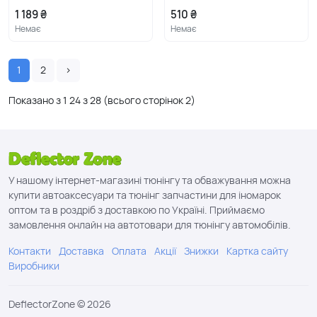
1 189 ₴
510 ₴
Немає
Немає
1
2
›
Показано з 1
24
з
28
(всього сторінок
2
)
У нашому інтернет-магазині тюнінгу та обважування можна
купити автоаксесуари та тюнінг запчастини для іномарок
оптом та в роздріб з доставкою по Україні. Приймаємо
замовлення онлайн на автотовари для тюнінгу автомобілів.
Контакти
Доставка
Оплата
Акції
Знижки
Картка сайту
Виробники
DeflectorZone © 2026