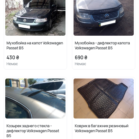
Мухобойка на капот Volkswagen
Мухобойка - дефлектор капота
Passat B5
Volkswagen Passat B5
430 ₴
690 ₴
Немає
Немає
Козырек заднего стекла -
Коврик в багажник резиновый
дефлектор Volkswagen Passat
Volkswagen Passat B5
B5