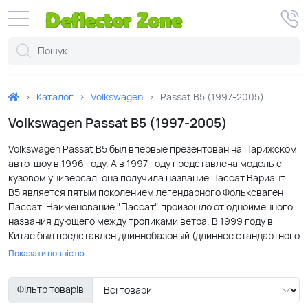
Каталог
Volkswagen
Passat B5 (1997-2005)
Volkswagen Passat B5 (1997-2005)
Volkswagen Passat B5 был впервые презентован на Парижском
авто-шоу в 1996 году. А в 1997 году представлена модель с
кузовом универсал, она получила название Пассат Вариант.
B5 является пятым поколением легендарного Фольксваген
Пассат. Наименование "Пассат" произошло от одноименного
названия дующего между тропиками ветра. В 1999 году в
Китае был представлен длиннобазовый (длиннее стандартного
на 10 см) Passat. В 2001 году был произведен фейслифтинг
Показати повністю
Passat, немного дополнен экстерьер, изменен интерьер и
частично изменена механика. Версия 2001 года стала
Фільтр товарів
называться B5.5. Пассат B5 неоднократно получал
международные премии, как лучший семейный, корпоративный