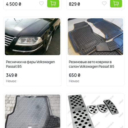
4 500 ₴
829 ₴
Реснички на фары Volkswagen
Резиновые авто коврики в
Passat B5
салон Volkswagen Passat B5
349 ₴
650 ₴
Немає
Немає