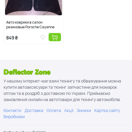
Авто коврики в салон
резиновые Porsche Cayenne
849 ₴
У нашому інтернет-магазині тюнінгу та обважування можна
купити автоаксесуари та тюнінг запчастини для іномарок
оптом та в роздріб з доставкою по Україні. Приймаємо
замовлення онлайн на автотовари для тюнінгу автомобілів.
Контакти
Доставка
Оплата
Акції
Знижки
Картка сайту
Виробники