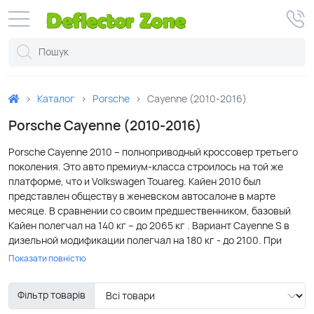
Каталог
Porsche
Cayenne (2010-2016)
Porsche Cayenne (2010-2016)
Porsche Cayenne 2010 – полноприводный кроссовер третьего
поколения. Это авто премиум-класса строилось на той же
платформе, что и Volkswagen Touareg. Кайен 2010 был
представлен обществу в женевском автосалоне в марте
месяце. В сравнении со своим предшественником, базовый
Кайен полегчал на 140 кг – до 2065 кг . Вариант Cayenne S в
дизельной модификации полегчал на 180 кг - до 2100. При
этом кроссовер увеличился в объеме. Появилось много
Показати повністю
дополнительного оборудования, в числе которого
пневматическая подвеска, позволяющая регулировать
Фільтр товарів
дорожный просвет, контроль давления в шинах и автосистема
«Старт-Стоп». Сборка автомобиля Порше Кайен 2010 года, как