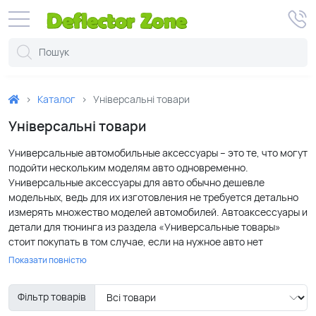
Каталог
Універсальні товари
Універсальні товари
Универсальные автомобильные аксессуары – это те, что могут
подойти нескольким моделям авто одновременно.
Универсальные аксессуары для авто обычно дешевле
модельных, ведь для их изготовления не требуется детально
измерять множество моделей автомобилей. Автоаксессуары и
детали для тюнинга из раздела «Универсальные товары»
стоит покупать в том случае, если на нужное авто нет
модельной детали или же, в крайнем случае, если хочется
Показати повністю
сэкономить.
Фільтр товарів
Универсальные аксессуары, в отличие от модельных, не сидят
в салоне авто идеально. Это касается и экстерьера