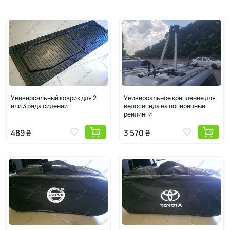
автомобиля. Чтобы найти модельный аксессуар или деталь,
нужно перейти на марку, а потом и нужную модель, с помощью
левого меню сайта. Все аксессуары и детали, расположенные
на странице конкретной модели можно назвать модельными.
Все универсальные детали и аксессуары для авто можно
посмотреть, перейдя в раздел «Универсальный товар» в
нижней части меню слева.
Универсальный коврик для 2
Универсальное крепление для
или 3 ряда сидений
велосипеда на поперечные
рейлинги
489 ₴
3 570 ₴