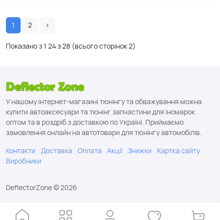
1
2
›
Показано з 1
24
з
28
(всього сторінок
2
)
У нашому інтернет-магазині тюнінгу та обважування можна
купити автоаксесуари та тюнінг запчастини для іномарок
оптом та в роздріб з доставкою по Україні. Приймаємо
замовлення онлайн на автотовари для тюнінгу автомобілів.
Контакти
Доставка
Оплата
Акції
Знижки
Картка сайту
Виробники
DeflectorZone © 2026