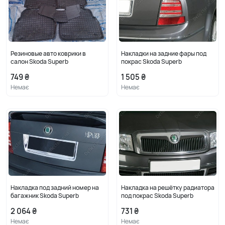
Резиновые авто коврики в
Накладки на задние фары под
салон Skoda Superb
покрас Skoda Superb
749 ₴
1 505 ₴
Немає
Немає
Накладка под задний номер на
Накладка на решётку радиатора
багажник Skoda Superb
под покрас Skoda Superb
2 064 ₴
731 ₴
Немає
Немає