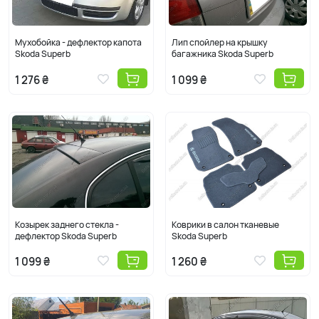
Мухобойка - дефлектор капота
Лип спойлер на крышку
Skoda Superb
багажника Skoda Superb
1 276 ₴
1 099 ₴
Козырек заднего стекла -
Коврики в салон тканевые
дефлектор Skoda Superb
Skoda Superb
1 099 ₴
1 260 ₴