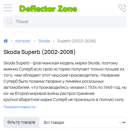
Каталог
Skoda
Superb (2002-2008)
Skoda Superb (2002-2008)
Skoda Superb - флагманская модель марки Skoda, поэтому
именно Суперб всю свою историю получает только лучшее из
того, чем обладает этот чешский производитель. Название
Суперб было позаимствовано у линейки роскошных
автомобилей, что производились чехами с 1934 по 1949 год, но
из-за Второй мировой войны распространение
крупногабаритной марки Суперб не произошло в полную силу.
Через шестьдесят лет новое авто со старым названием вновь
Показати повністю
стало выпускаться. Стала популярной в Украине модель
Супер б только в 2000 году. Уникальной особенностью
Фільтр товарів
автомобиля является просторный салон. В 2006 году модель
первого поколения претерпела изменения, преобразовалась