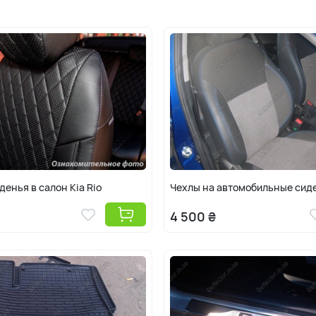
авто Рио 3. Современные тюнинг-детали д
защитную, поэтому обезопасить модель 
Купить автомобильные аксессуары на Киа
интернетмагазине тюнинга для Rio 3 Defl
новейшими тюнинг-аксессуарами на Rio т
очень быстро благодаря фильтру автоак
функциональных обвесов на Рио III по Ук
Как называют Kia Rio: киа рио 3, кия рио 3 2
денья в салон Kia Rio
Чехлы на автомобильные сиде
4 500 ₴