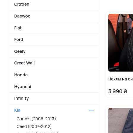
Citroen
Daewoo
Fiat
Ford
Geely
Great Wall
Honda
Чехлы на си
Hyundai
3 990 ₴
Infinity
Kia
Carens (2006-2013)
Ceed (2007-2012)