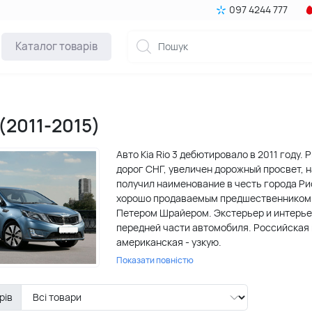
097 4244 777
Каталог товарів
 (2011-2015)
Авто Kia Rio 3 дебютировало в 2011 году
дорог СНГ, увеличен дорожный просвет, 
получил наименование в честь города Ри
хорошо продаваемым предшественником к
Петером Шрайером. Экстерьер и интерьер
передней части автомобиля. Российская 
американская - узкую.
Показати повністю
Из-за удачного сочетания цены и компле
аналог авто имеет название Kia K2. Дин
рів
современно, он не вызывает нареканий. В