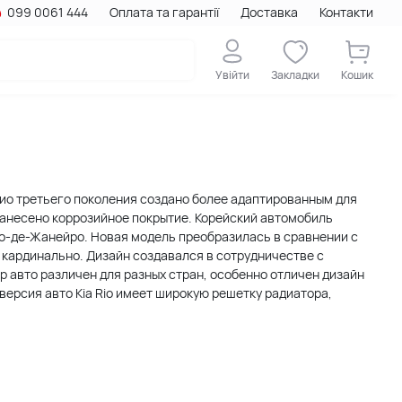
099 0061 444
Оплата та гарантії
Доставка
Контакти
Увійти
Закладки
Кошик
. Рио третьего поколения создано более адаптированным для
нанесено коррозийное покрытие. Корейский автомобиль
о-де-Жанейро. Новая модель преобразилась в сравнении с
ардинально. Дизайн создавался в сотрудничестве с
 авто различен для разных стран, особенно отличен дизайн
версия авто Kia Rio имеет широкую решетку радиатора,
ктации модель стала популярной на рынках СНГ. Китайский
амичный, агрессивный силуэт автомобиля выглядит модно и
нимания, особенно на дорогах стран СНГ, требует защита