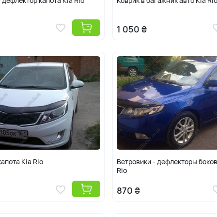
 дефлектор капота Kia Rio
Коврик в багажник авто Kia Ri
1 050 ₴
апота Kia Rio
Ветровики - дефлекторы боков
Rio
870 ₴