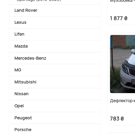
Мухобойка -
Land Rover
1 877 ₴
Lexus
Lifan
Mazda
Mercedes-Benz
MG
Mitsubishi
Nissan
Дефлектор к
Opel
Peugeot
783 ₴
Porsche