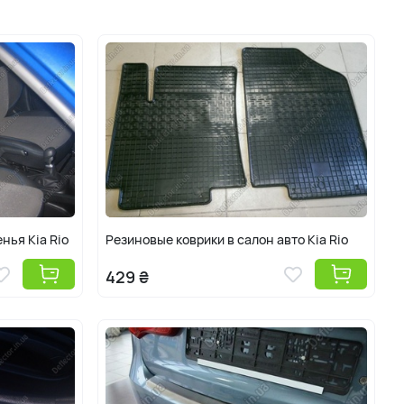
ля Кии Рио несут не только декоративную функцию, но и
можно при помощи автотюнинга.
 Рио от разных производителей тюнинга и обвесов из можно в
ector.in.ua. Каталог тюнинга для Рио постоянно обновляется
ретьего поколения. Купить обвесы на Rio на сайте можно
сессуаров, расположенному под фото модели. Доставка
раине осуществляется бесплатно.
011, 2012, 2013, 2014, 2015 г.в.
нья Kia Rio
Резиновые коврики в салон авто Kia Rio
429 ₴