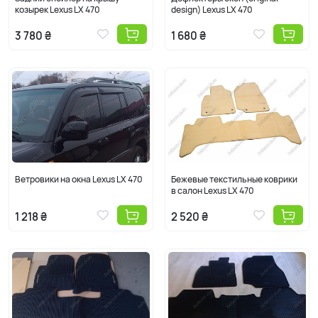
Как называют Lexus LX 470: лексус лх 470, лексус эл икс 470,
козырек Lexus LX 470
design) Lexus LX 470
лексус lx470 1998, 1999, 2000, 2001, 2002, 2003, 2004, 2005,
3 780 ₴
1 680 ₴
2006, 2007 г.в.
Ветровики на окна Lexus LX 470
Бежевые текстильные коврики
в салон Lexus LX 470
1 218 ₴
2 520 ₴