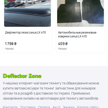
Дефлектор люка Lexus LX 470
Автомобильные резиновые
коврики Lexus LX 470
1 798 ₴
459 ₴
Немає
Немає
У нашому інтернет-магазині тюнінгу та обважування можна
купити автоаксесуари та тюнінг запчастини для іномарок
оптом та в роздріб з доставкою по Україні. Приймаємо
замовлення онлайн на автотовари для тюнінгу автомобілів.
Контакти
Доставка
Оплата
Акції
Знижки
Картка сайту