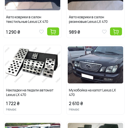
Авто коврики в салон
Авто коврики в салон
текстильные Lexus LX 470
резиновые Lexus LX 470
1 290 ₴
989 ₴
Накладки на педали автомат
Мухобойка на капот Lexus LX
Lexus LX 470
470
1 722 ₴
2 610 ₴
Немає
Немає