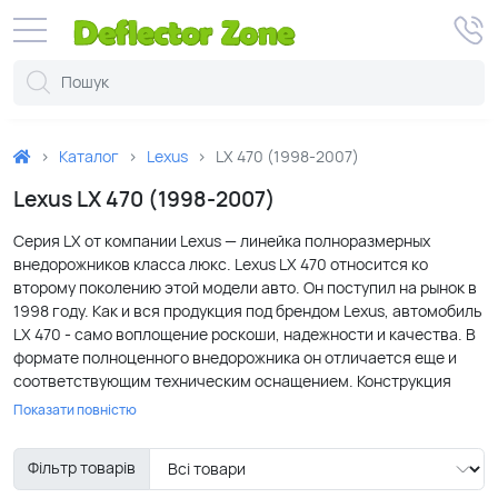
Каталог
Lexus
LX 470 (1998-2007)
Lexus LX 470 (1998-2007)
Серия LX от компании Lexus — линейка полноразмерных
внедорожников класса люкс. Lexus LX 470 относится ко
второму поколению этой модели авто. Он поступил на рынок в
1998 году. Как и вся продукция под брендом Lexus, автомобиль
LX 470 - само воплощение роскоши, надежности и качества. В
формате полноценного внедорожника он отличается еще и
соответствующим техническим оснащением. Конструкция
джипа основана на прочнейшей раме со стальными
Показати повністю
поперечинами, кузов LX 470 оснащен ударопоглощающими
деталями, рулевая колонка автоматически складывается при
Фільтр товарів
сильном ударе. Компьютерная система регулирует
устойчивость и управляемость автомобиля Лексус ЛХ 470 в