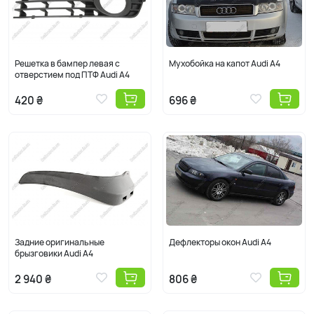
Решетка в бампер левая с
Мухобойка на капот Audi A4
отверстием под ПТФ Audi A4
420 ₴
696 ₴
Задние оригинальные
Дефлекторы окон Audi A4
брызговики Audi A4
2 940 ₴
806 ₴