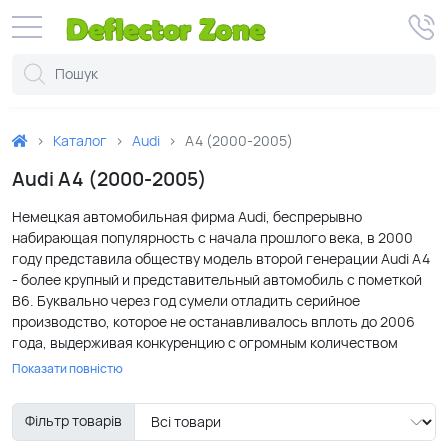
Каталог
Audi
A4 (2000-2005)
Audi A4 (2000-2005)
Немецкая автомобильная фирма Audi, беспрерывно
набирающая популярность с начала прошлого века, в 2000
году представила обществу модель второй генерации Audi A4
- более крупный и представительный автомобиль с пометкой
B6. Буквально через год сумели отладить серийное
производство, которое не останавливалось вплоть до 2006
года, выдерживая конкуренцию с огромным количеством
новинок.
Показати повністю
Строгий, лаконичный дизайн Ауди А4 привлекателен сам по
Фільтр товарів
себе, однако это не мешает автолюбителям модернизировать
свое транспортное средство с помощью различных примочек,