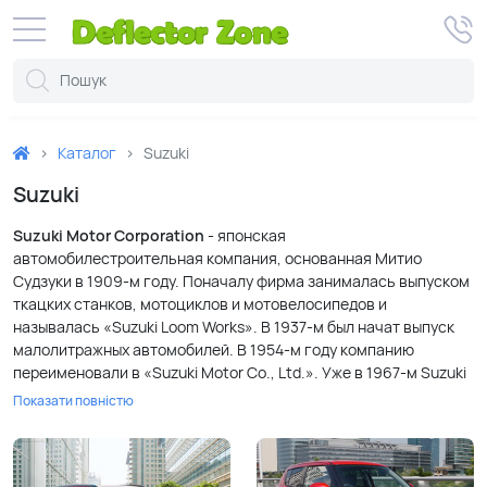
Каталог
Suzuki
Suzuki
Suzuki Motor Corporation
- японская
автомобилестроительная компания, основанная Митио
Судзуки в 1909-м году. Поначалу фирма занималась выпуском
ткацких станков, мотоциклов и мотовелосипедов и
называлась «Suzuki Loom Works». В 1937-м был начат выпуск
малолитражных автомобилей. В 1954-м году компанию
переименовали в «Suzuki Motor Co., Ltd.». Уже в 1967-м Suzuki
был открыт завод в Таиланде, а в 1982-м – в Индии. В декабре
Показати повністю
2009-го года Suzuki вступила в альянс с немецкой Volkswagen
Group для выпуска экологичных автомобилей. Альянс
распался уже в 2011-м.