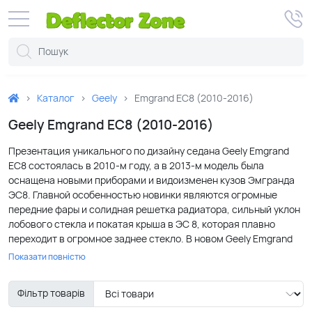
Каталог
Geely
Emgrand EC8 (2010-2016)
Geely Emgrand EC8 (2010-2016)
Презентация уникального по дизайну седана Geely Emgrand
EC8 состоялась в 2010-м году, а в 2013-м модель была
оснащена новыми приборами и видоизменен кузов Эмгранда
ЭС8. Главной особенностью новинки являются огромные
передние фары и солидная решетка радиатора, сильный уклон
лобового стекла и покатая крыша в ЭС 8, которая плавно
переходит в огромное заднее стекло. В новом Geely Emgrand
по сравнению с первым EC8 был установлен экономичный
Показати повністю
бензиновый двигатель и 6-ступенчатая коробка передач.
Внушительные размеры кузова и превосходная система
Фільтр товарів
безопасности Джили Эмгранд ЭС8, просторный салон изнутри
и дорогие материалы в отделки подчеркивают изысканность и