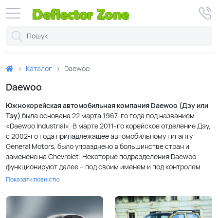
Каталог
Daewoo
Daewoo
Южнокорейская автомобильная компания Daewoo (Дэу или
Тэу)
была основана 22 марта 1967-го года под названием
«Daewoo Industrial». В марте 2011-го корейское отделение Дэу,
с 2002-го года принадлежащее автомобильному гиганту
General Motors, было упразднено в большинстве стран и
заменено на Chevrolet. Некоторые подразделения Daewoo
функционируют далее – под своим именем и под контролем
иных корпораций.
Показати повністю
Представленные на отечественном рынке автомобили Дэу –
недорогие рабочие лошадки. Эти авто популярны среди
соотечественников благодаря приятной цене и не менее