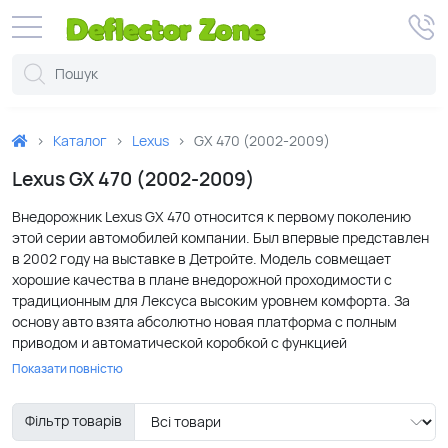
Каталог
Lexus
GX 470 (2002-2009)
Lexus GX 470 (2002-2009)
Внедорожник Lexus GX 470 относится к первому поколению
этой серии автомобилей компании. Был впервые представлен
в 2002 году на выставке в Детройте. Модель совмещает
хорошие качества в плане внедорожной проходимости с
традиционным для Лексуса высоким уровнем комфорта. За
основу авто взята абсолютно новая платформа с полным
приводом и автоматической коробкой с функцией
понижающей передачи. Подвеска AVS позволяет
Показати повністю
регулировать ее уровень по высоте всего одним нажатием
кнопки. При этом на бездорожье можно приподнять кузов, а на
Фільтр товарів
ровной дороге прижать автомобиль плотнее к трассе. Это
позволило модели GX 470 стать одним из самых быстрых и