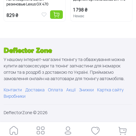
можно быстро разделить по типу, используя фильтр
резиновые Lexus GX 470
1 798 ₴
автоаксессуаров на странице модели.
829 ₴
Немає
Как называют Lexus GX 470: лексус джи икс 470, лексус гх 470,
лексус gx470 2002, 2003, 2004, 2005, 2006, 2007, 2008, 2009
г.в.
У нашому інтернет-магазині тюнінгу та обважування можна
купити автоаксесуари та тюнінг запчастини для іномарок
оптом та в роздріб з доставкою по Україні. Приймаємо
замовлення онлайн на автотовари для тюнінгу автомобілів.
Контакти
Доставка
Оплата
Акції
Знижки
Картка сайту
Виробники
DeflectorZone © 2026