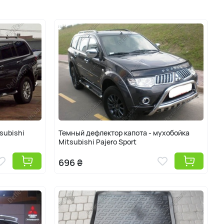
м. Чтобы внедорожник обладал большей защищенностью от
ует его тюнинговать, применяя наружные защитные обвесы и
Pajero Sport Deflector.in.ua предлагает автоаксессуары для
аджеро Спорт, которые обезопасят авто от мелких камней и
 накладки на авто Pajero Sport, которые предотвратят
отной или снежной погоды. Силовые обвесы и тюнинг-детали
оставляет по Украине бесплатно.
ицубиси паджеро, митсубиси пажеро спорт 2, митцубиси,
 2 2009, 2010, 2011, 2012, 2013, 2014, 2015, 2016 г.в.
subishi
Темный дефлектор капота - мухобойка
Mitsubishi Pajero Sport
696 ₴