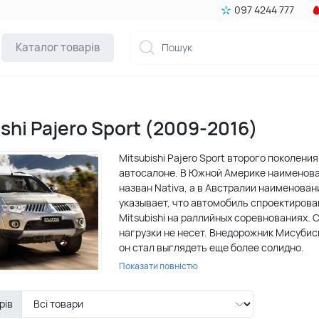
097 4244 777
Каталог товарів
shi Pajero Sport (2009-2016)
Mitsubishi Pajero Sport второго поколен
автосалоне. В Южной Америке наименован
назван Nativa, а в Австралии наименовани
указывает, что автомобиль спроектирова
Mitsubishi на раллийных соревнованиях.
нагрузки не несет. Внедорожник Мисуби
он стал выглядеть еще более солидно.
Показати повністю
Экстерьер автомобиля традиционно имее
серебристую окраску и хромированные то
рів
благородство. Интерьер этого транспорт