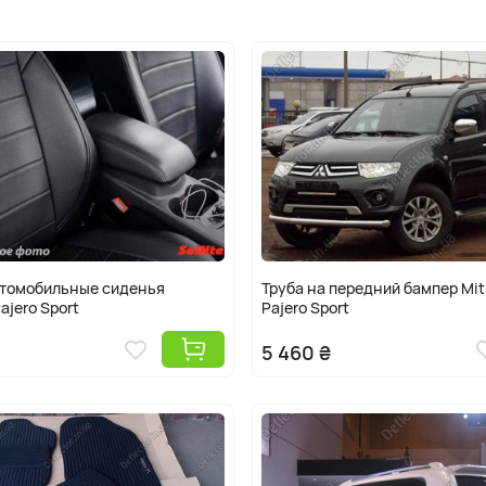
обтянуты водонепроницаемым материало
повреждений и деформации кузова, след
накладки на авто.
Интернет-магазин обвесов для Mitsubishi 
Паджеро и защитные тюнинг обвесы для П
всевозможных дорожных частиц, защитные
попадание дорожной грязи во время сляк
наш магазин тюнинга на Паджеро Спорт д
Как называют Mitsubishi Pajero Sport: м
митсубиши паджеро спорт, мицубиси паджеро
втомобильные сиденья
Труба на передний бампер Mit
ajero Sport
Pajero Sport
5 460 ₴