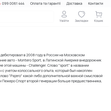
099 0061 444
Оплата та гарантії
Доставка
Контакти
Увійти
Закладки
Кошик
ия дебютировал в 2008 году в России на Московском
ие авто - Montero Sport, в Латинской Америке внедорожник
е этой машины - Challenger. Слово "sport" в названии
н с учетом колоссального опыта, который был накоплен
 Слово "Pajero" какой-либо дополнительной важной смысловой
си Пежеро Спорт второй генерации больше предшественника,
т спортивный стиль. Многие детали экстерьера имеют
на, что придает внешности Педжеро Спорт некое
ного средства аккуратен. Салон и багажник автомобиля