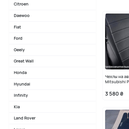
Citroen
Daewoo
Fiat
Ford
Geely
Great Wall
Honda
Чехлы на а
Mitsubishi P
Hyundai
3 580 ₴
Infinity
Kia
Land Rover