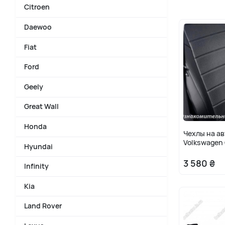
Citroen
Daewoo
Fiat
Ford
Geely
Great Wall
Honda
Чехлы на а
Volkswagen 
Hyundai
3 580 ₴
Infinity
Kia
Land Rover