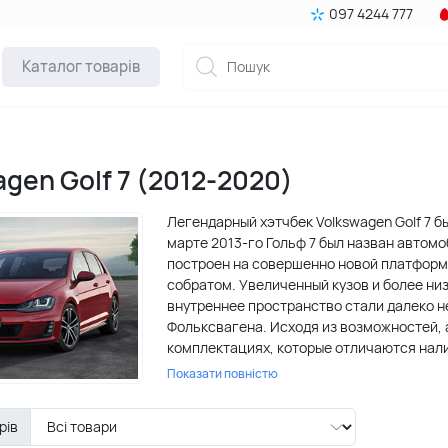
097 4244 777
Каталог товарів
agen Golf 7 (2012-2020)
Легендарный хэтчбек Volkswagen Golf 7 б
марте 2013-го Гольф 7 был назван автом
построен на совершенно новой платформ
собратом. Увеличенный кузов и более ни
внутреннее пространство стали далеко 
Фольксвагена. Исходя из возможностей, а
комплектациях, которые отличаются нали
мощностью двигателя.
Показати повністю
Благодаря совершенствованию 6-го поко
рів
автомобиль Volkswagen Golf 7 был призна