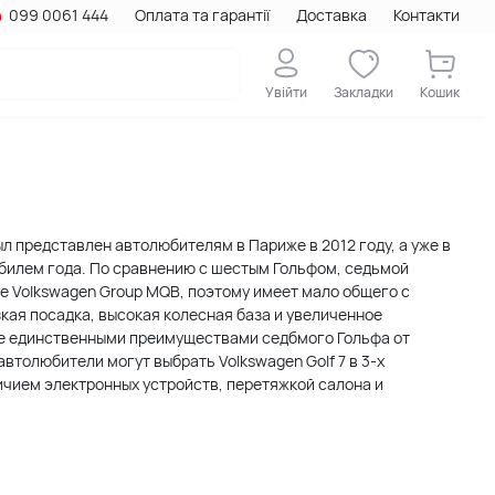
099 0061 444
Оплата та гарантії
Доставка
Контакти
Увійти
Закладки
Кошик
ыл представлен автолюбителям в Париже в 2012 году, а уже в
обилем года. По сравнению с шестым Гольфом, седьмой
е Volkswagen Group MQB, поэтому имеет мало общего с
зкая посадка, высокая колесная база и увеличенное
не единственными преимуществами седбмого Гольфа от
втолюбители могут выбрать Volkswagen Golf 7 в 3-х
чием электронных устройств, перетяжкой салона и
ления Гольфов и использованию новой платформы,
н автомобилем года 2013 в Европе. Вместе с тем многие