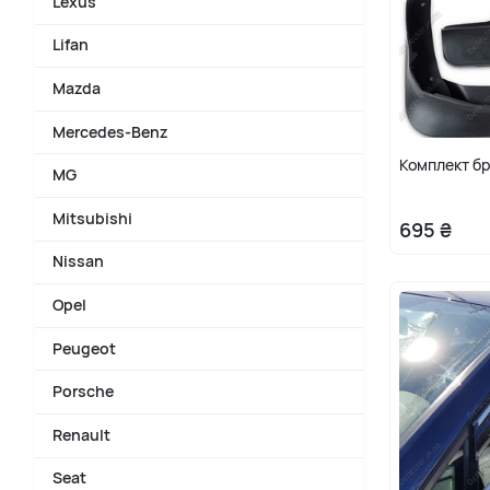
Lexus
Lifan
Mazda
Mercedes-Benz
Комплект бр
MG
Mitsubishi
695 ₴
Nissan
Opel
Peugeot
Porsche
Renault
Seat