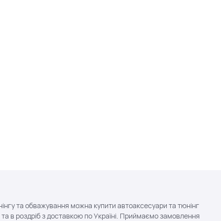
нінгу та обважування можна купити автоаксесуари та тюнінг
 та в роздріб з доставкою по Україні. Приймаємо замовлення