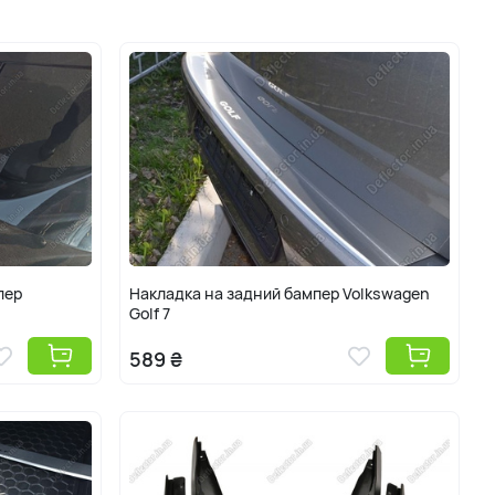
икальный по дизайну и внутренней организации
ичными приемами автотюнинга. Чтобы удачно
ва и салона в Volkswagen Golf 7, и нужен наш интернет
а Гольфа 7 Deflector.in.ua. Выбрать стильные защитные
еские обвесы, молдинги и прочие тюнинг запчасти вы сможете
 для легкости ориентации по сайту. Благодаря
приобретет эксклюзивный вид, а также будет защищен от
С помощью предложенных в онлайн магазине тюнинг-
 прочей атрибутики тюнинга, вы обеспечите защиту кузова от
ген гольф 7, фолцваген гольф, фольсваген 7, фольксваген
018, 2019, 2020 г.в.
пер
Накладка на задний бампер Volkswagen
Golf 7
589 ₴