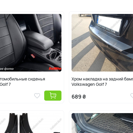
владельцы автомобиля хотят получить ун
пространства, поэтому пользуются разл
поэкспериментировать с оформлением кузо
магазин автоаксессуаров для Фольксваген
накладки на авто Гольф 7 и аэродинамич
в каталоге тюнинга, где созданы подменю
установленным аксессуарам автомобиль 
царапин и нежелательных загрязнений. 
запчастей: обвесов, защитных накладок и
сколов и повреждений.
Как называют Volkswagen Golf 7: фольцва
гольф 2012, 2013, 2014, 2015, 2016, 2017, 2
втомобильные сиденья
Хром накладка на задний бам
Golf 7
Volkswagen Golf 7
689 ₴