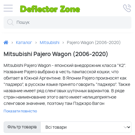
Каталог
Mitsubishi
Pajero Wagon (2006-2020)
Mitsubishi Pajero Wagon (2006-2020)
Mitsubishi Pajero Wagon - японский внедорожник класса "К2".
Название Pajero выбрано в честь пампасской кошки, что
обитает в Южной Аргентине. В Японии Pajero произносят как
"падзеро", в русском языке принято говорить "паджеро". Также
название имеет ряд сленговых шуточных вариантов. В ряде
стран наименование этого авто имеет нелицеприятное
сленговое значение, поэтому там Пэджэро Вагон
переименовали в Mitsubishi Montero или Mitsubishi Shogun.
Показати повністю
Автомобиль является легендарным многократным лидером
ралли Дакар, он достойно выдерживает самые суровые
Фільтр товарів
условия. История триумфального внедорожника начинается
еще с 1982 года. Производится престижный внедорожник