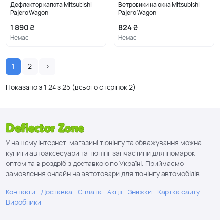
Дефлектор капота Mitsubishi
Ветровики на окна Mitsubishi
Pajero Wagon
Pajero Wagon
1 890 ₴
824 ₴
Немає
Немає
1
2
›
Показано з 1
24
з
25
(всього сторінок
2
)
У нашому інтернет-магазині тюнінгу та обважування можна
купити автоаксесуари та тюнінг запчастини для іномарок
оптом та в роздріб з доставкою по Україні. Приймаємо
замовлення онлайн на автотовари для тюнінгу автомобілів.
Контакти
Доставка
Оплата
Акції
Знижки
Картка сайту
Виробники