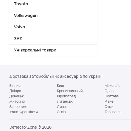
Toyota
Volkswagen
Volvo
ZAZ
Універсальні товари
Доставка автомобільних аксесуарів по Україні
Вінниця
Київ
Миколаїв
Дніпро
Кропивницький
Одеса
Донецьк
Кіровоград
Полтава
Житомир
Луганськ
Рівне
Запоріжжя
Луцьк
Суми
Івано-Франківськ
Львів
Тернопіль
DeflectorZone © 2026