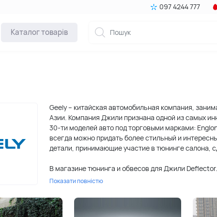
097 4244 777
Каталог товарів
Geely – китайская автомобильная компания, заним
Азии. Компания Джили признана одной из самых инн
30-ти моделей авто под торговыми марками: Englon
всегда можно придать более стильный и интересн
детали, принимающие участие в тюнинге салона, с
В магазине тюнинга и обвесов для Джили Deflector
деталей. Среди них: ветровики, мухобойки, автомо
Показати повністю
внешние на разные части Geely. Все представлен
по тюнингу Джилли. Кроме того, качество автоакс