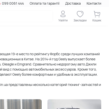
099 0061 444
Оплата та гарантії
Доставка
Контакти
Увійти
Закладки
Кошик
ающая 19-е место по рейтингу Форбс среди лучших компаний
овационных в Китае. На 2014-й год Geely выпускает более
, Gleagle и Emgrand. Сравнительно недорогому авто Джили
ый вид с помощью автомобильных аксессуаров. Кроме того,
делают Geely более комфортным и удобным в эксплуатации.
.in.ua представлены несколько категорий тюнинг-запчастей и
бильные ковры, чехлы для сидений, накладки внутренние и
ные запчасти проверены на качество нашими специалистами
ессуаров магазина всегда соответствует цене.