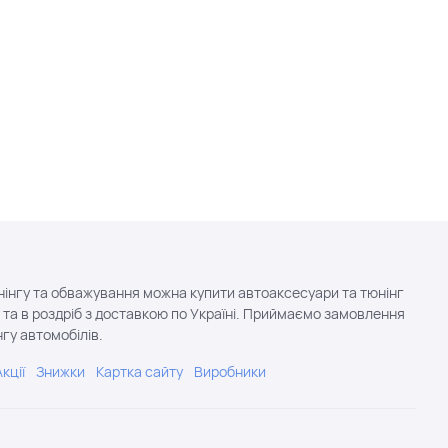
нінгу та обважування можна купити автоаксесуари та тюнінг
 та в роздріб з доставкою по Україні. Приймаємо замовлення
гу автомобілів.
Акції
Знижки
Картка сайту
Виробники