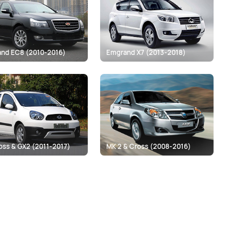
 Geely легки в самостоятельной установке. Кроме того, к
идет инструкция по ее установке и мелкие крепежи. Остались
алисты могут бесплатно ответить на них по телефону или по
nd EC8 (2010-2016)
Emgrand X7 (2013-2018)
ctor.in.ua доставляет детали и запчасти по Украине
 – вручную проверив на качество.
oss & GX2 (2011-2017)
MK 2 & Cross (2008-2016)