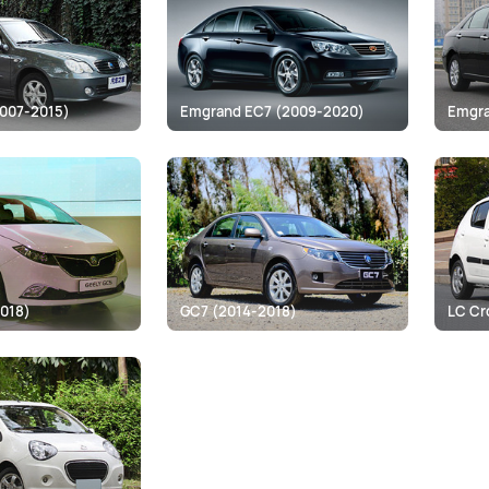
Все автомобильные аксессуары из каталога деталей
каждой заказанной для Джили детали в комплекте 
вопросы по тюнингу или обвесу Джили? Наши специ
почте.
2007-2015)
Emgrand EC7 (2009-2020)
Emgra
Интернет-магазин автоаксессуаров для Джили Defle
бесплатно. Оплачивать заказ нужно при получении
018)
GC7 (2014-2018)
LC Cr