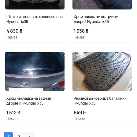
Штатные дневные ходовые огни
Хром накладки под ручки
Hyundai ix35
дверей Hyundai ix35
4 830 ₴
1 638 ₴
Немає
Немає
Хром накладка на задний
Резиновый коврик в багажник
дворник Hyundai ix35
Hyundai ix35
1 512 ₴
649 ₴
Немає
Немає
1
2
›