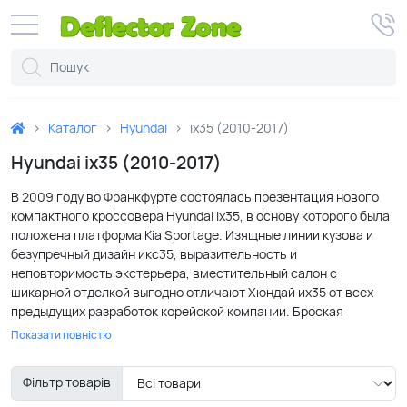
Каталог
Hyundai
ix35 (2010-2017)
Hyundai ix35 (2010-2017)
В 2009 году во Франкфурте состоялась презентация нового
компактного кроссовера Hyundai ix35, в основу которого была
положена платформа Kia Sportage. Изящные линии кузова и
безупречный дизайн икс35, выразительность и
неповторимость экстерьера, вместительный салон с
шикарной отделкой выгодно отличают Хюндай их35 от всех
предыдущих разработок корейской компании. Броская
шестиугольная решетка радиатора и удлиненные фары,
Показати повністю
скошенная задняя дверь и широкий бампер придают
автомобилю Хендай икс35 ощущение силы и легкости. К тому
Фільтр товарів
же Хендай ix35 отвечает высоким требованиям
автолюбителей, которые хотят получить спортивный и мощный