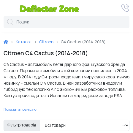
Каталог
Citroen
C4 Cactus (2014-2018)
Citroen C4 Cactus (2014-2018)
C4 Cactus – автомобиль легендарного французского бренда
Citroen. Первые автомобили этой компании появились в 2004-
м году. В 2014 году Ситроен представил миру свою креативную
новинку – смелый C 4 Cactus. В ней разработчики внедрили
гибридную технологию Air с экономичным расходом топлива.
Кактус производится в Испании на мадридском заводе PSA.
Владельцы Ситроэна Кактуса безусловно гордятся его
Показати повністю
внешним видом и комплектацией. В данной модели
представлены много новаторских дизайнерских идей.
Фільтр товарів
Оригинальные защитные накладки на авто Ситроен Ц4 Кактус
особо выделяют его среди других автомобилей.