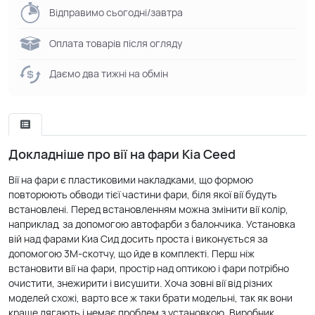
Відправимо сьогодні/завтра
Оплата товарів після огляду
Даємо два тижні на обмін
Докладніше про вії на фари Kia Ceed
Вії на фари є пластиковими накладками, що формою
повторюють обводи тієї частини фари, біля якої вії будуть
встановлені. Перед встановленням можна змінити вії колір,
наприклад, за допомогою автофарби з балончика. Установка
вій над фарами Киа Сид досить проста і виконується за
допомогою 3М-скотчу, що йде в комплекті. Перш ніж
встановити вії на фари, простір над оптикою і фари потрібно
очистити, знежирити і висушити. Хоча зовні вії від різних
моделей схожі, варто все ж таки брати модельні, так як вони
краще лягають і немає проблем з установкою. Виробник