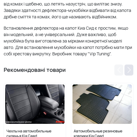
від комах і щебеню, що летять назустріч, що вилітає знизу.
Завдяки здатності дефлектора-мухобійки відбивати від капота
дрібне сміття та комах, його ще називають відбійником.
Встановлення дефлектора на капот Киа Сид є простим, якщо
він модельний, а не універсальний. Дуже важливо, щоб
мухобійка була виготовлена за мірками конкретної моделі
авто. Для встановлення мухобойки на капот потрібно мати при
собі хрестову викрутку. Виробник товару "Vip Tuning".
Рекомендовані товари
Чехлы на автомобильные
Автомобильные резиновые
сиденья Kia Ceed
коврики Kia Ceed