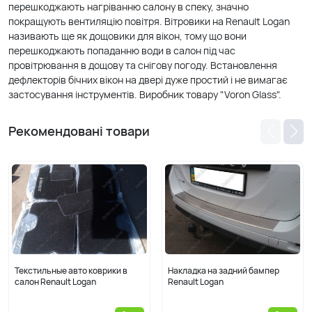
перешкоджають нагріванню салону в спеку, значно
покращують вентиляцію повітря. Вітровики на Renault Logan
називають ще як дощовики для вікон, тому що вони
перешкоджають попаданню води в салон під час
провітрювання в дощову та снігову погоду. Встановлення
дефлекторів бічних вікон на двері дуже простий і не вимагає
застосування інструментів. Виробник товару "Voron Glass".
Рекомендовані товари
Текстильные авто коврики в
Накладка на задний бампер
салон Renault Logan
Renault Logan