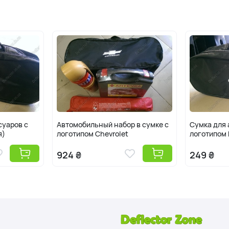
суаров с
Автомобильный набор в сумке с
Сумка для 
я)
логотипом Chevrolet
логотипом 
924 ₴
249 ₴