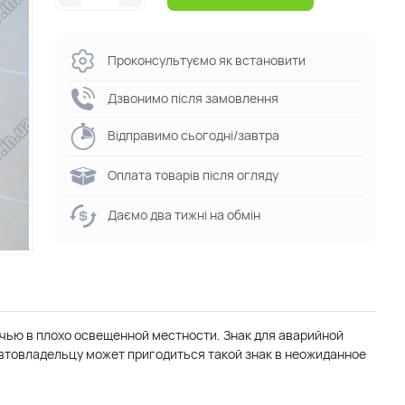
Проконсультуємо як встановити
Дзвонимо після замовлення
Відправимо сьогодні/завтра
Оплата товарів після огляду
Даємо два тижні на обмін
ью в плохо освещенной местности. Знак для аварийной
автовладельцу может пригодиться такой знак в неожиданное