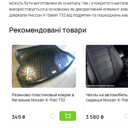
можуть бути виготовлені як із металу, так і з покритого мет
використовується в основному як декоративний елемент зовні
дзеркала Ниссан Х-Трейл Т32 від подряпин та пошкоджень кам
Рекомендовані товари
Резиново-пластиковый коврик в
Чехлы на автомобил
багажник Nissan X-Trail T32
сиденья Nissan X-Trai
349 ₴
3 580 ₴