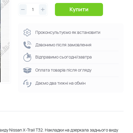
Купити
Проконсультуємо як встановити
Дзвонимо після замовлення
Відправимо сьогодні/завтра
Оплата товарів після огляду
Даємо два тижні на обмін
иду Nissan X-Trail T32. Накладки на дзеркала заднього виду