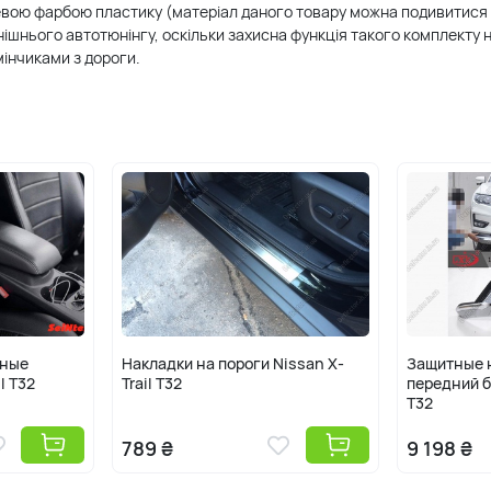
алевою фарбою пластику (матеріал даного товару можна подивитися 
шнього автотюнінгу, оскільки захисна функція такого комплекту н
інчиками з дороги.
ьные
Накладки на пороги Nissan X-
Защитные н
l T32
Trail T32
передний б
T32
789 ₴
9 198 ₴