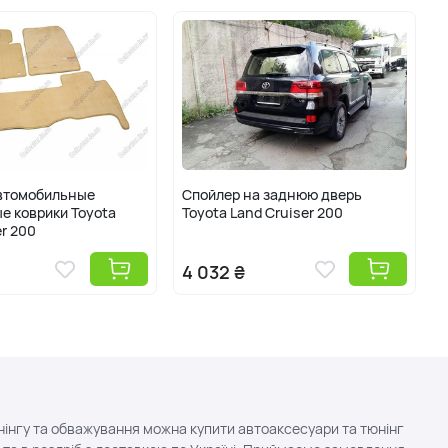
втомобильные
Спойлер на заднюю дверь
е коврики Toyota
Toyota Land Cruiser 200
T
er 200
4 032 ₴
нінгу та обважування можна купити автоаксесуари та тюнінг