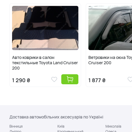
Авто коврики в салон
Ветровики на окна To
текстильные Toyota Land Cruiser
Cruiser 200
200
1 290 ₴
1 877 ₴
Доставка автомобільних аксесуарів по Україні
Вінниця
Київ
Миколаїв
Дніпро
Кропивницький
Одеса