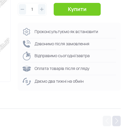
Купити
Проконсультуємо як встановити
Дзвонимо після замовлення
Відправимо сьогодні/завтра
Оплата товарів після огляду
Даємо два тижні на обмін