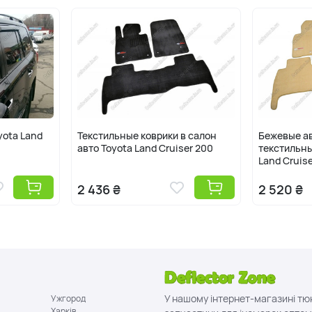
yota Land
Текстильные коврики в салон
Бежевые а
авто Toyota Land Cruiser 200
текстильны
Land Cruis
2 436 ₴
2 520 ₴
У нашому інтернет-магазині тю
Ужгород
Харків