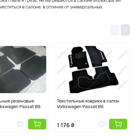
ержат пыль и грязь, не нагреваются в салоне Фольксваген
еститься в салоне, в отличие от универсальных.
ьные резиновые
Текстильные коврики в салон
lkswagen Passat B6
Volkswagen Passat B6
1 176 ₴