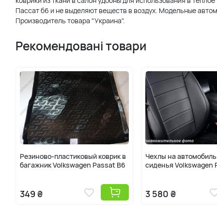
коврики из ткани в салон удобны для использования в теплое
Пассат б6 и не выделяют веществ в воздух. Модельные автом
Производитель товара "Украина".
Рекомендовані товари
Резиново-пластиковый коврик в
Чехлы на автомобил
багажник Volkswagen Passat B6
сиденья Volkswagen 
349 ₴
3 580 ₴