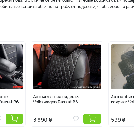
 время года, в отличие от резиновых. Тканевые коврики отлично д
обильные коврики обычно не требуют подрезки, чтобы хорошо разм
ьные
Авточехлы на сиденья
Автомобил
Passat B6
Volkswagen Passat B6
коврики Vo
3 990 ₴
599 ₴