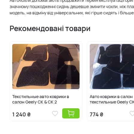
Авточохли допомагають продовжити термін експлуатації оригін
значному пошкодженні сидінь дешевше змінити чохли, ніж пла
модель, на відміну від універсальних, які гірше сидять і біль
Рекомендовані товари
Текстильные авто коврики в
Авто коврики в салон
салон Geely CK & CK 2
текстильные Geely CK
1 240 ₴
774 ₴