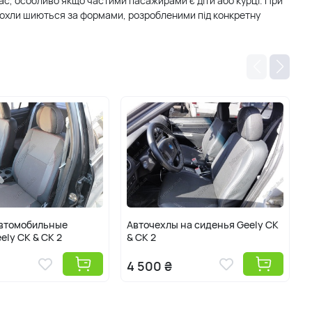
час, особливо якщо частими пасажирами є діти або курці. При
 чохли шиються за формами, розробленими під конкретну
автомобильные
Авточехлы на сиденья Geely CK
ely CK & CK 2
& CK 2
&
4 500 ₴