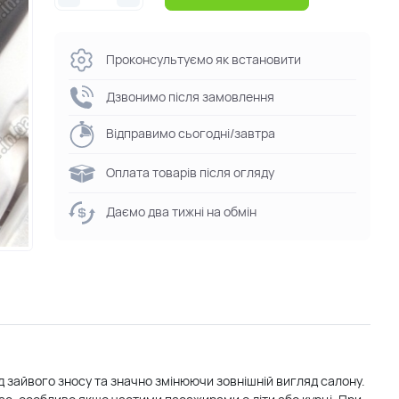
Проконсультуємо як встановити
Дзвонимо після замовлення
Відправимо сьогодні/завтра
Оплата товарів після огляду
Даємо два тижні на обмін
д зайвого зносу та значно змінюючи зовнішній вигляд салону.