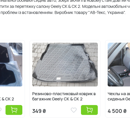
альної оббивки сидінь авто, зберігаючи її в новому стані довгий 
тити за перетяжку салону Geely CK & CK 2. Модельні автомобільні
ше проблем із встановленням. Виробник товару "АВ-Текс, Украина".
Резиново-пластиковый коврик в
Чехлы на 
 & CK 2
багажник Geely CK & CK 2
сиденья Ge
349 ₴
4 500 ₴