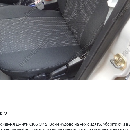
K 2
идіння Джили СК & СК 2. Вони чудово на них сидять, уберігаючи ві