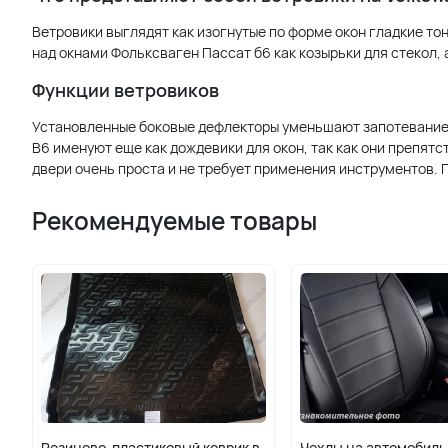
Ветровики выглядят как изогнутые по форме окон гладкие то
над окнами Фольксваген Пассат б6 как козырьки для стекол,
Функции ветровиков
Установленные боковые дефлекторы уменьшают запотевание с
B6 именуют еще как дождевики для окон, так как они препят
двери очень проста и не требует применения инструментов. 
Рекомендуемые товары
Резиново-пластиковый коврик в
Чехлы на автомобил