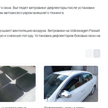
ого окна. Выглядят ветровики-дефлекторы после установки
ным автоаксессуаром внешнего тюнинга.
учшают вентиляцию воздуха. Ветровики на Volkswagen Passat
ую и снежную погоду. Установка дефлекторов боковых окон на
ьные резиновые
Дефлекторы окон с хром