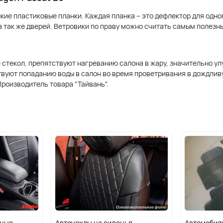
нкие пластиковые планки. Каждая планка – это дефлектор для одн
 а так же дверей. Ветровики по праву можно считать самым полез
текол, препятствуют нагреванию салона в жару, значительно ул
ствуют попаданию воды в салон во время проветривания в дождлив
Производитель товара "Тайвань".
ьные
Авточехлы на сиденья
Автомобил